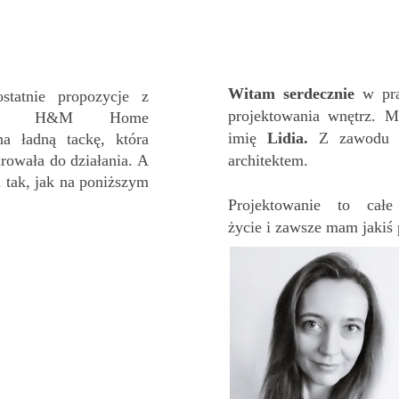
Witam serdecznie
w pr
ostatnie propozycje z
projektowania wnętrz. 
entu H&M Home
imię
Lidia.
Z zawodu 
na ładną tackę, która
rowała do działania. A
architektem.
 tak, jak na poniższym
Projektowanie to cał
życie i zawsze mam jakiś 