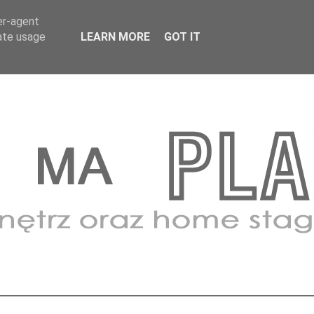
BLOG
KONTAKT
fb
er-agent
rate usage
LEARN MORE
GOT IT