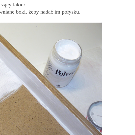
czący lakier.
wniane boki, żeby nadać im połysku.