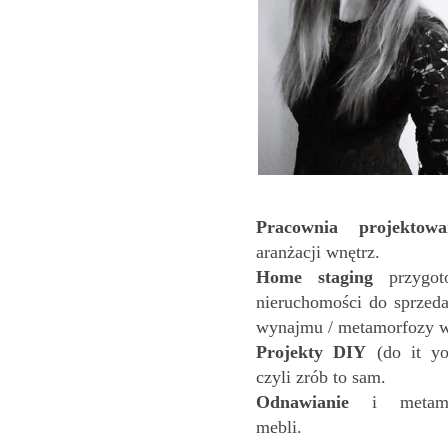
Pracownia projekto
aranżacji wnętrz.
Home staging
przygot
nieruchomości do sprzeda
wynajmu
/ metamorfozy w
Projekty DIY
(do it you
czyli zrób to sam.
Odnawianie
i metamo
mebli.