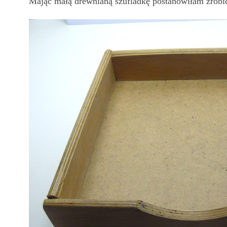
Mając małą drewnianą szufladkę postanowiłam zrobi