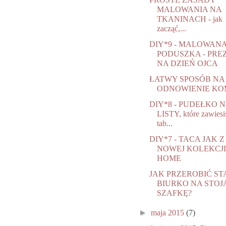
MALOWANIA NA
TKANINACH - jak
zacząć,...
DIY*9 - MALOWAN
PODUSZKA - PRE
NA DZIEŃ OJCA
ŁATWY SPOSÓB NA
ODNOWIENIE K
DIY*8 - PUDEŁKO 
LISTY, które zawiesi
tab...
DIY*7 - TACA JAK Z
NOWEJ KOLEKCJ
HOME
JAK PRZEROBIĆ ST
BIURKO NA STOJ
SZAFKĘ?
►
maja 2015
(7)